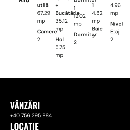
Dormitor
utilă
+
1
4.96
1
67.29
Bucătărie
4.82
mp
12.02
mp
35.12
mp
mp
Nivel
mp
Baie
Camere
Etaj
Dormitor
2
2
Hol
2
2
5.75
mp
VÂNZĂRI
+40 756 295 884
LOCAȚIE